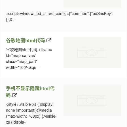
<script>window._bd_share_config={"common":{"bdSnsKey":
{},&···
谷歌地图html代码
谷歌地图html代码 <iframe
id="map-canvas"
class="map_part"
width="100%&qu···
手机不显示隐藏html代
码
<style>.visible-xs { display:
none !important;}@media
(max-width: 768px) {.visible-
xs { displa···