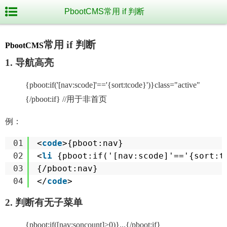
PbootCMS常用 if 判断
常用 if 判断
PbootCMS
1. 导航高亮
{pboot:if('[nav:scode]'=='{sort:tcode}')}class="active"
{/pboot:if} //用于非首页
例：
01
<
code
>{pboot:nav} 
02
<
li
{pboot:if('[nav:scode]'=='{sort:t
03
{/pboot:nav}
04
</
code
>
2. 判断有无子菜单
{pboot:if([nav:soncount]>0)}...{/pboot:if}