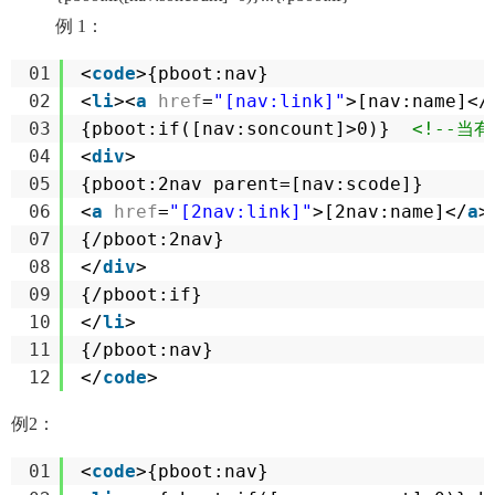
例 1：
01
<
code
>{pboot:nav} 
02
<
li
><
a
href
=
"[nav:link]"
>[nav:name]</
03
{pboot:if([nav:soncount]>0)}  
<!--当
04
<
div
>
05
{pboot:2nav parent=[nav:scode]}
06
<
a
href
=
"[2nav:link]"
>[2nav:name]</
a
>
07
{/pboot:2nav}
08
</
div
>
09
{/pboot:if}
10
</
li
>
11
{/pboot:nav}
12
</
code
>
例2：
01
<
code
>{pboot:nav} 